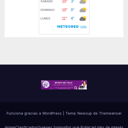
Funciona gracias a WordPress
|
Tema:
Newsup
de
Themeansar
Home
Clasificados
Quienes Somos
Por qué Publicar
Links de interés