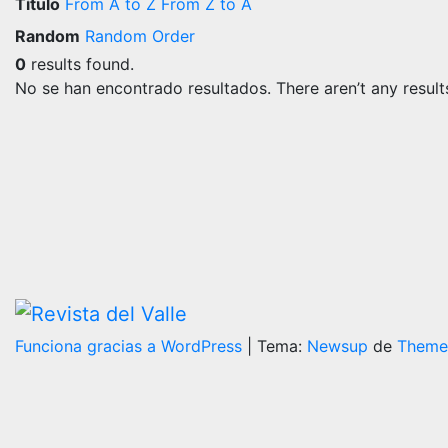
Título
From A to Z
From Z to A
Random
Random Order
0
results found.
No se han encontrado resultados.
There aren’t any resul
Funciona gracias a WordPress
|
Tema:
Newsup
de
Theme