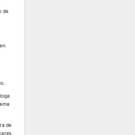
o de
 en
s.
óloga
rema
ra de
ceres