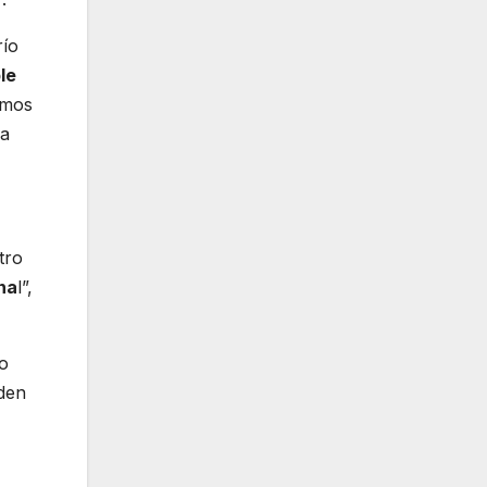
río
le
amos
la
tro
na
l”,
ho
eden