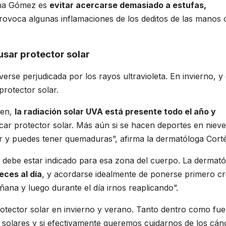
lina Gómez es
evitar acercarse demasiado a estufas,
rovoca algunas inflamaciones de los deditos de las manos 
usar protector solar
erse perjudicada por los rayos ultravioleta. En invierno, y
rotector solar.
jen,
la radiación solar UVA está presente todo el año y
icar protector solar. Más aún si se hacen deportes en nieve
lar y puedes tener quemaduras”, afirma la dermatóloga Corté
 debe estar indicado para esa zona del cuerpo. La dermat
eces al día
, y acordarse idealmente de ponerse primero c
ñana y luego durante el día irnos reaplicando”.
rotector solar en invierno y verano. Tanto dentro como fue
 solares y si efectivamente queremos cuidarnos de los cán