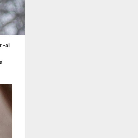
 -al
e