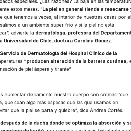
uidados especiales. ¿Las razones? La baja en las temperatur
ante estos meses. “
La piel en general tiende a resecarse
 que tenemos a veces, al interior de nuestras casas por e
salimos a un ambiente súper frío y si la piel no está
ar”, advierte la
dermatóloga, profesora del Departamen
la Universidad de Chile, doctora Carolina Gómez
.
Servicio de Dermatología del Hospital Clínico de la
emperaturas
“producen alteración de la barrera cutánea,
e
nsación de piel áspera y tirante”.
 es humectar diariamente nuestro cuerpo con cremas “que
ida, que sean algo más espesas qué las que usamos en
ar que la piel se parta y quiebre”, dice Andrea Cortés.
 después de la ducha donde se optimiza la absorción y si
, manteca de karité
, por ejemplo, será más hidratante aún”