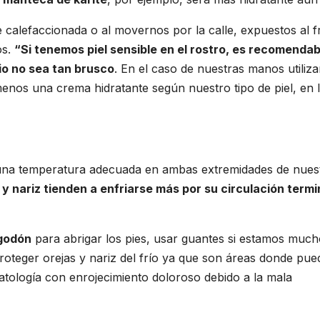
 calefaccionada o al movernos por la calle, expuestos al f
os.
“Si tenemos piel sensible en el rostro, es recomendab
io no sea tan brusco
. En el caso de nuestras manos utiliz
menos una crema hidratante según nuestro tipo de piel, en 
 una temperatura adecuada en ambas extremidades de nues
y nariz tienden a enfriarse más por su circulación termi
lgodón
para abrigar los pies, usar guantes si estamos muc
 proteger orejas y nariz del frío ya que son áreas donde pu
atología con enrojecimiento doloroso debido a la mala