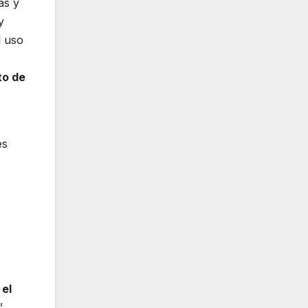
as y
y
l uso
to de
s
 el
.