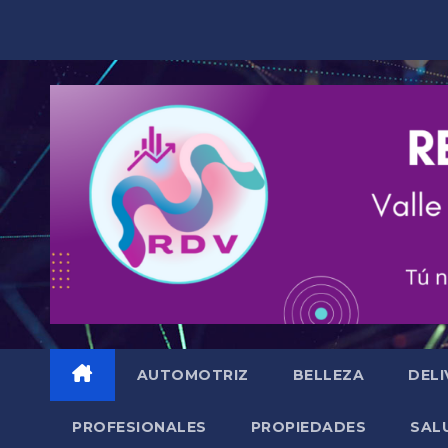
Saltar
al
contenido
AUTOMOTRIZ
BELLEZA
DELI
PROFESIONALES
PROPIEDADES
SAL