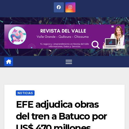
Saltar
al
contenido
NOTICIAS
EFE adjudica obras
del tren a Batuco por
US$ 470 millones