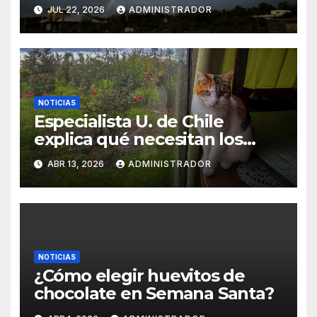
humedad y cómo ventilar y
JUL 22, 2026
ADMINISTRADOR
temperar los hogares
NOTICIAS
Especialista U. de Chile
explica qué necesitan los
gatos indoor para vivir mejor
ABR 13, 2026
ADMINISTRADOR
NOTICIAS
¿Cómo elegir huevitos de
chocolate en Semana Santa?