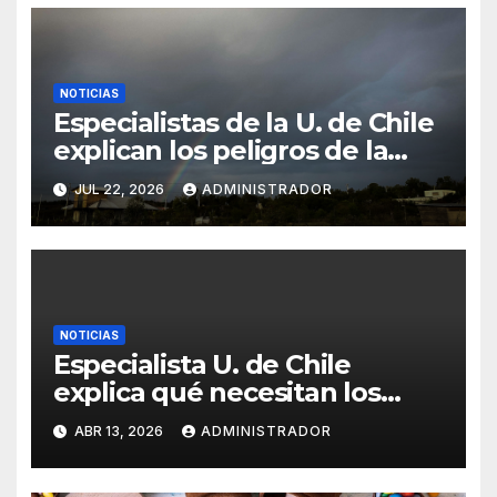
NOTICIAS
Especialistas de la U. de Chile
explican los peligros de la
humedad y cómo ventilar y
JUL 22, 2026
ADMINISTRADOR
temperar los hogares
NOTICIAS
Especialista U. de Chile
explica qué necesitan los
gatos indoor para vivir mejor
ABR 13, 2026
ADMINISTRADOR