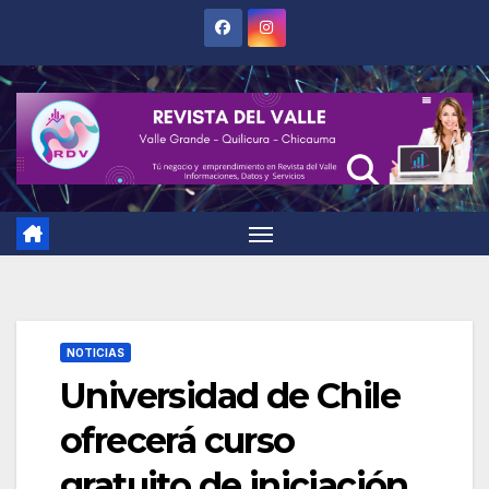
Saltar
al
contenido
NOTICIAS
Universidad de Chile
ofrecerá curso
gratuito de iniciación