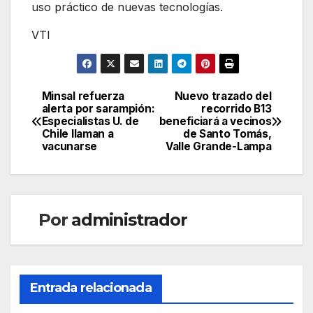
uso práctico de nuevas tecnologías.
VTI
Minsal refuerza
Nuevo trazado del
Navegación
alerta por sarampión:
recorrido B13
Especialistas U. de
beneficiará a vecinos
de
Chile llaman a
de Santo Tomás,
vacunarse
Valle Grande-Lampa
entradas
Por
administrador
Entrada relacionada