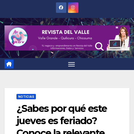
Saltar
al
contenido
NOTICIAS
¿Sabes por qué este
jueves es feriado?
Conoce la relevante