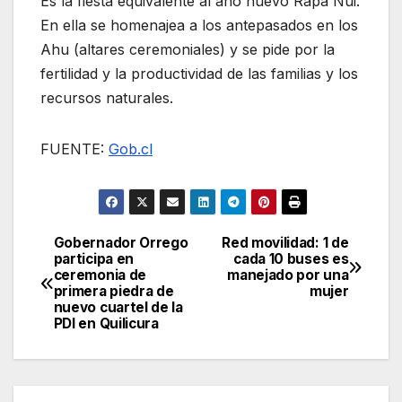
Es la fiesta equivalente al año nuevo Rapa Nui.
En ella se homenajea a los antepasados en los
Ahu (altares ceremoniales) y se pide por la
fertilidad y la productividad de las familias y los
recursos naturales.
FUENTE:
Gob.cl
Gobernador Orrego
Red movilidad: 1 de
Navegación
participa en
cada 10 buses es
ceremonia de
manejado por una
de
primera piedra de
mujer
nuevo cuartel de la
entradas
PDI en Quilicura