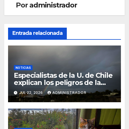
Por
administrador
Entrada relacionada
NOTICIAS
Especialistas de la U. de Chile
explican los peligros de la
humedad y cómo ventilar y
JUL 22, 2026
ADMINISTRADOR
temperar los hogares