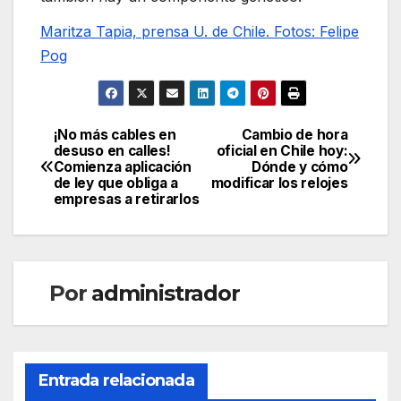
Maritza Tapia, prensa U. de Chile. Fotos: Felipe
Pog
¡No más cables en
Cambio de hora
Navegación
desuso en calles!
oficial en Chile hoy:
Comienza aplicación
Dónde y cómo
de
de ley que obliga a
modificar los relojes
empresas a retirarlos
entradas
Por
administrador
Entrada relacionada