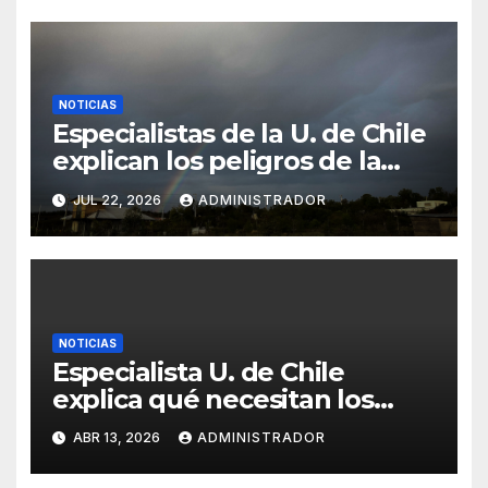
NOTICIAS
Especialistas de la U. de Chile
explican los peligros de la
humedad y cómo ventilar y
JUL 22, 2026
ADMINISTRADOR
temperar los hogares
NOTICIAS
Especialista U. de Chile
explica qué necesitan los
gatos indoor para vivir mejor
ABR 13, 2026
ADMINISTRADOR