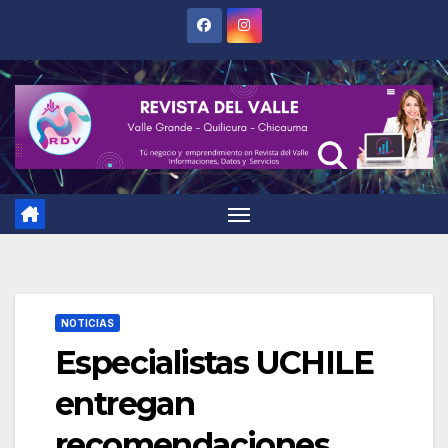
Saltar
al
contenido
NOTICIAS
Especialistas UCHILE
entregan
recomendaciones